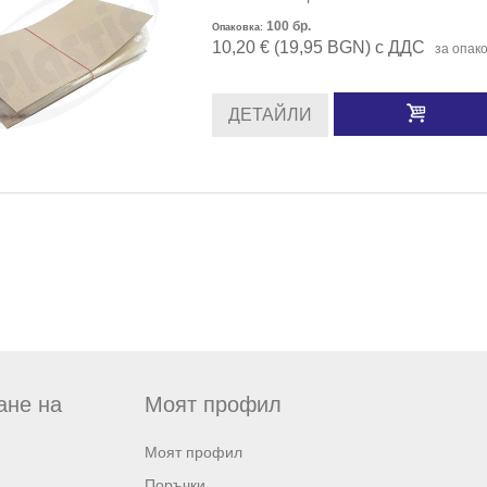
100
бр.
Опаковка:
10,20 € (19,95 BGN) с ДДС
за опак
ДЕТАЙЛИ
ане на
Моят профил
Моят профил
Поръчки