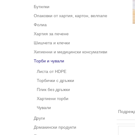
Бутилки
Опаковки от хартия, картон, велпапе
Фолиа
Хартия за печене
Шишчета и клечки
Хигиенни и медицински консумативи
Торби и чували
Листа от HDPE
Торбички с дръжки
Плик без дръжки
Хартиени торби
Чували
Подрежд
Други
Домакински продукти