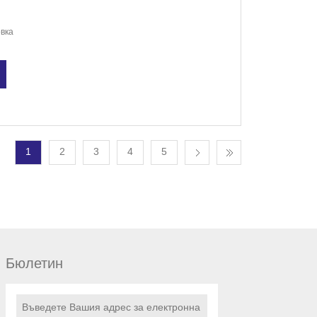
овка
1
2
3
4
5
Бюлетин