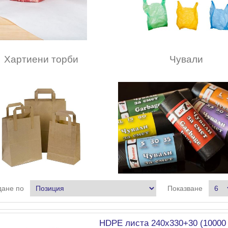
Хартиени торби
Чували
ане по
Показване
HDPE листа 240х330+30 (10000 