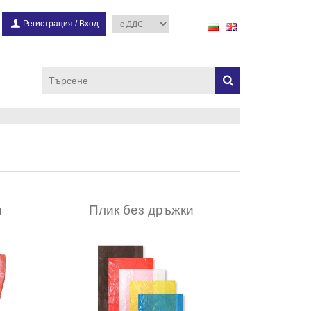
Регистрация
/
Вход
и
Плик без дръжки