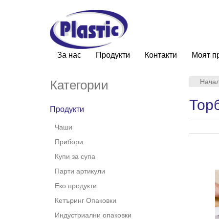
За нас
Продукти
Контакти
Моят п
Категории
Нача
Тор
Продукти
Чаши
Прибори
Купи за супа
Парти артикули
Еко продукти
Кетъринг Опаковки
Индустриални опаковки