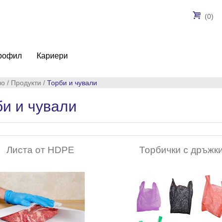
(0)
рофил
Кариери
ло
/
Продукти
/
Торби и чували
би и чували
Листа от HDPE
Торбички с дръжк