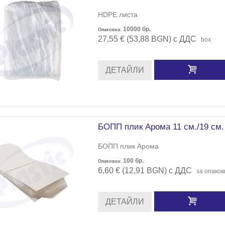
HDPE листа
10000
бр.
Опаковка:
27,55 € (53,88 BGN) с ДДС
box
ДЕТАЙЛИ
БОПП плик Арома 11 см./19 см.
БОПП плик Арома
100
бр.
Опаковка:
6,60 € (12,91 BGN) с ДДС
за опаков
ДЕТАЙЛИ