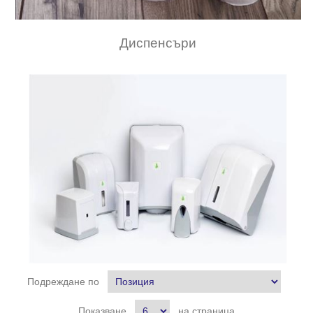
Диспенсъри
Подреждане по
Показване
на страница