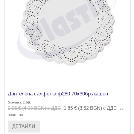
Дантелена салфетка ф280 70х30бр./кашон
1
бр.
Опаковка:
2,06 € (4,03 BGN) с ДДС
1,85 € (3,62 BGN) с ДДС
за
опаковка
ДЕТАЙЛИ