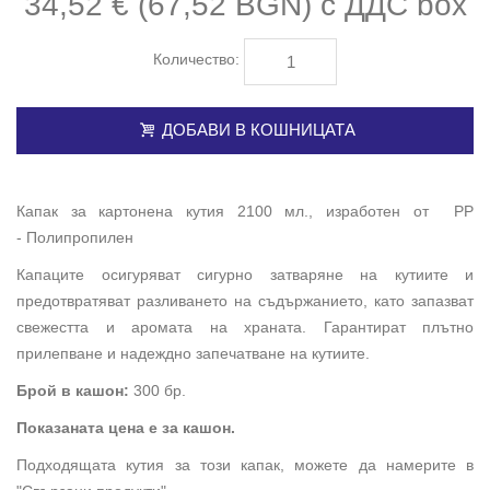
34,52 € (67,52 BGN) с ДДС
box
Количество:
ДОБАВИ В КОШНИЦАТА
Капак за картонена кутия 2100 мл., изработен от PP
- Полипропилен
Капаците осигуряват сигурно затваряне на кутиите и
предотвратяват разливането на съдържанието, като запазват
свежестта и аромата на храната. Гарантират плътно
прилепване и надеждно запечатване на кутиите.
Брой в кашон:
300 бр.
Показаната цена е за кашон.
Подходящата кутия за този капак, можете да намерите в