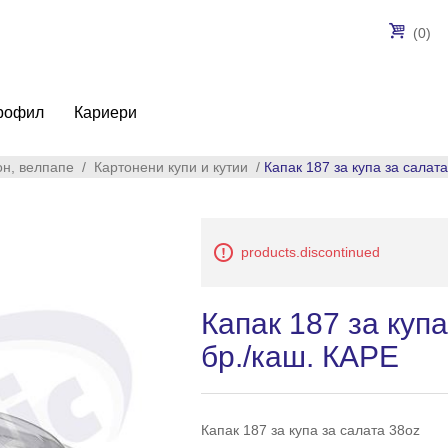
(0)
рофил
Кариери
он, велпапе
/
Картонени купи и кутии
/
Капак 187 за купа за салат
products.discontinued
Капак 187 за куп
бр./каш. КАРЕ
Капак 187 за купа за салата 38oz