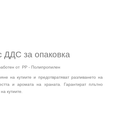
 с ДДС
за опаковка
зработен от PP - Полипропилен
ряне на кутиите и предотвратяват разливането на
естта и аромата на храната. Гарантират плътно
на кутиите.