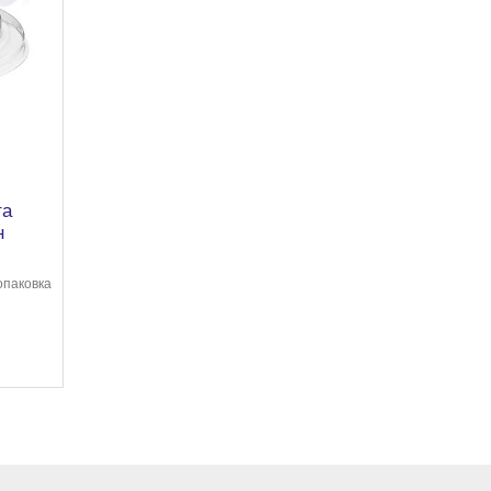
та
н
опаковка