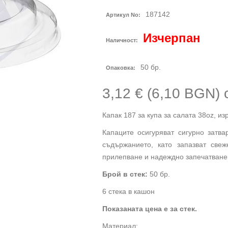
187142
Артикул No:
Изчерпан
Наличност:
50
бр.
Опаковка:
3,12 € (6,10 BGN)
Капак 187 за купа за салата 38oz, и
Капаците осигуряват сигурно затва
съдържанието, като запазват свеж
прилепване и надеждно запечатване 
Брой в стек:
50 бр.
6 стека в кашон
Показаната цена е за стек.
Материал: