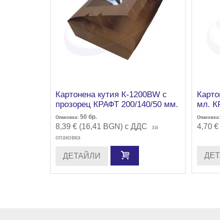
Картонена кутия К-1200ВW с
Карто
прозорец КРАФТ 200/140/50 мм.
мл. К
4х50 бр./кашон
бр./к
50
бр.
Опаковка:
Опаковка:
8,39 € (16,41 BGN) с ДДС
4,70 €
за
опаковка
ДЕ
ДЕТАЙЛИ