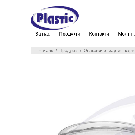
За нас
Продукти
Контакти
Моят п
Начало
/
Продукти
/
Опаковки от хартия, карт