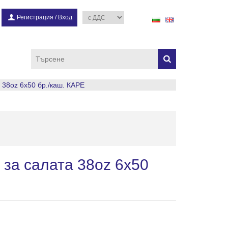
Регистрация
/
Вход
а 38oz 6х50 бр./каш. КАРЕ
а за салата 38oz 6х50