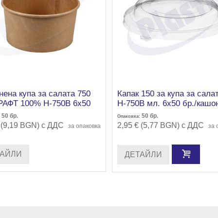
нена купа за салата 750
Капак 150 за купа за сала
РАФТ 100% Н-750В 6х50
Н-750В мл. 6х50 бр./кашо
ашон, ф150/60 мм.
50
бр.
50
бр.
Опаковка:
 (9,19 BGN) с ДДС
2,95 € (5,77 BGN) с ДДС
за опаковка
за 
ТАЙЛИ
ДЕТАЙЛИ