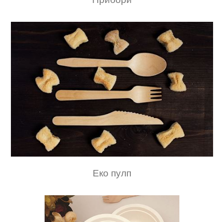
Еко пулп