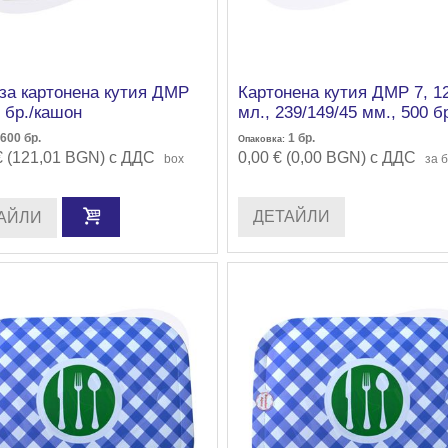
 за картонена кутия ДМР
Картонена кутия ДМР 7, 1
 бр./кашон
мл., 239/149/45 мм., 500 бр
кашон
600
бр.
1
бр.
Опаковка:
€ (121,01 BGN) с ДДС
0,00 € (0,00 BGN) с ДДС
box
за б
ДЕТАЙЛИ
АЙЛИ