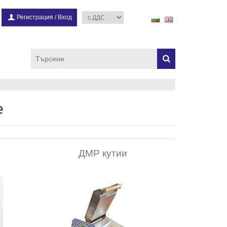
Регистрация
/
Вход
е
и
ДМР кутии