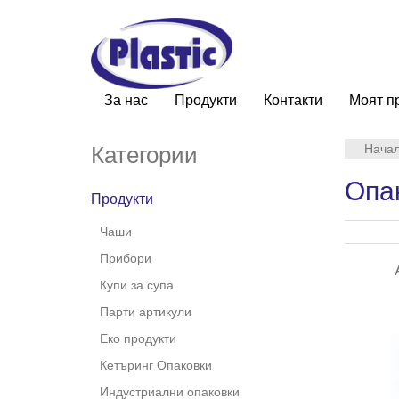
За нас
Продукти
Контакти
Моят п
Категории
Нача
Опак
Продукти
Чаши
Прибори
Купи за супа
Парти артикули
Еко продукти
Кетъринг Опаковки
Индустриални опаковки