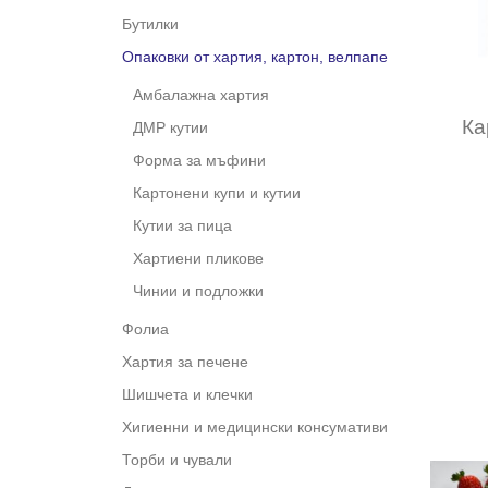
Бутилки
Опаковки от хартия, картон, велпапе
Амбалажна хартия
Ка
ДМР кутии
Форма за мъфини
Картонени купи и кутии
Кутии за пица
Хартиени пликове
Чинии и подложки
Фолиа
Хартия за печене
Шишчета и клечки
Хигиенни и медицински консумативи
Торби и чували