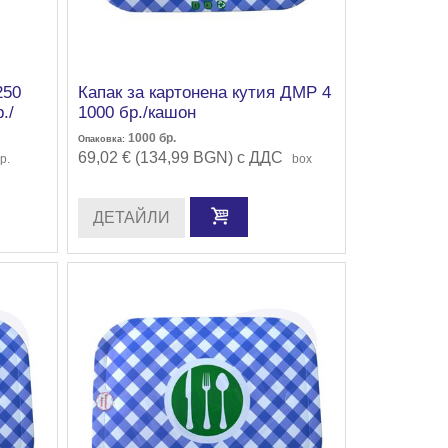
250
Капак за картонена кутия ДМР 4
./
1000 бр./кашон
1000
бр.
Опаковка:
69,02 € (134,99 BGN) с ДДС
р.
box
ДЕТАЙЛИ