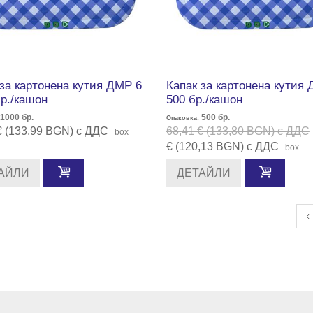
 за картонена кутия ДМР 6
Капак за картонена кутия
бр./кашон
500 бр./кашон
1000
бр.
500
бр.
Опаковка:
€ (133,99 BGN) с ДДС
68,41 € (133,80 BGN) с ДДС
box
€ (120,13 BGN) с ДДС
box
АЙЛИ
ДЕТАЙЛИ