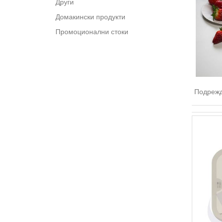
Други
Домакински продукти
Промоционални стоки
Подрежд