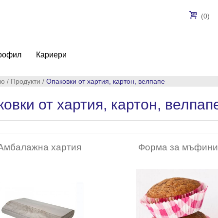
(0)
рофил
Кариери
ло
/
Продукти
/
Опаковки от хартия, картон, велпапе
овки от хартия, картон, велпап
Амбалажна хартия
Форма за мъфин