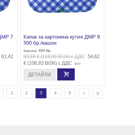
 ДМР 7
Капак за картонена кутия ДМР 9
500 бр./кашон
500
бр.
Опаковка:
61,42
60,84 € (118,99 BGN) с ДДС
54,62
€ (106,83 BGN) с ДДС
box
ДЕТАЙЛИ
1
2
3
4
5