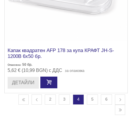
Капак квадратен AFP 178 за купа КРАФТ JH-S-
1200B 6х50 бр.
50
бр.
Опаковка:
5,62 € (10,99 BGN) с ДДС
за опаковка
ДЕТАЙЛИ
2
3
4
5
6