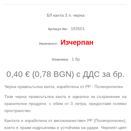
БЛ канта 3 л. черна
183501
Артикул No:
Изчерпан
Наличност:
1
бр.
Опаковка:
0,40 € (0,78 BGN) с ДДС
за бр.
Черна правоъгълна канта, изработена от PP - Полипропилен
Тази черна правоъгълна канта е идеална за съхранение на
хранителни продукти, с обем от 3 литра, предоставя голямо
пространство.
Кантата е изработена от висококачествен PP (Полипропилен),
което я прави издръжлива и устойчива на удари. Черният цвят