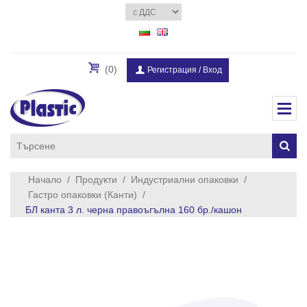
(0)
Регистрация
/
Вход
Начало
/
Продукти
/
Индустриални опаковки
/
Гастро опаковки (Канти)
/
БЛ канта 3 л. черна правоъгълна 160 бр./кашон