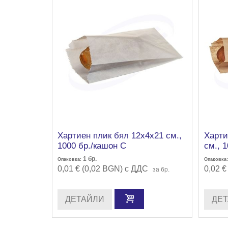
Хартиен плик бял 12х4х21 см.,
Харти
1000 бр./кашон С
см., 
1
бр.
Опаковка:
Опаковка:
0,01 € (0,02 BGN) с ДДС
0,02 €
за бр.
ДЕТАЙЛИ
ДЕ