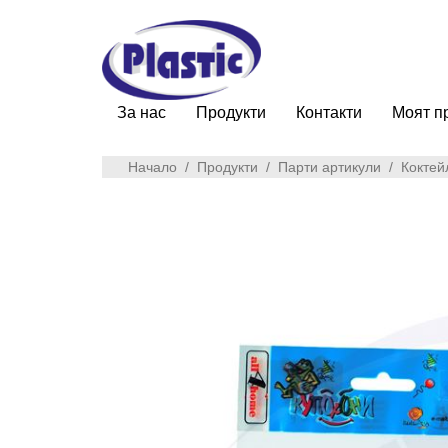
За нас
Продукти
Контакти
Моят п
Начало
/
Продукти
/
Парти артикули
/
Коктей