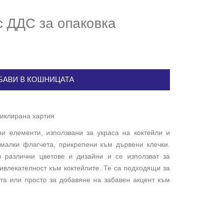
 с ДДС
за опаковка
АВИ В КОШНИЦАТА
циклирана хартия
ни елементи, използвани за украса на коктейли и
 малки флагчета, прикрепени към дървени клечки.
 различни цветове и дизайни и се използват за
ивлекателност към коктейлите. Те са подходящи за
та или просто за добавяне на забавен акцент към