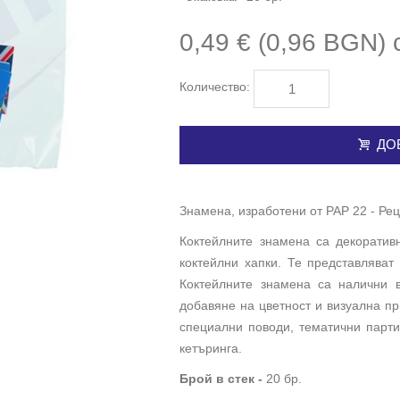
0,49 € (0,96 BGN)
Количество:
ДОБ
Знамена, изработени от PAP 22 - Ре
Коктейлните знамена са декоратив
коктейлни хапки. Те представляват
Коктейлните знамена са налични в
добавяне на цветност и визуална пр
специални поводи, тематични парти
кетъринга.
Брой в стек -
20 бр.