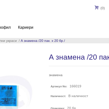
(0)
рофил
Кариери
лни украси
/
А знамена /20 пак. х 20 бр./
А знамена /20 пак.
знамена
166019
Артикул No:
В наличност
Наличност:
20
бр.
Опаковка: