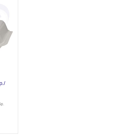
./
бр.