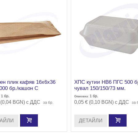
ен плик кафяв 16х6х36
ХПС кутии НВ6 ПГС 500 бр
1000 бр./кaшон С
чувал 150/150/73 мм.
1
бр.
1
бр.
Опаковка:
 (0,04 BGN) с ДДС
0,05 € (0,10 BGN) с ДДС
за бр.
за 
ТАЙЛИ
ДЕТАЙЛИ