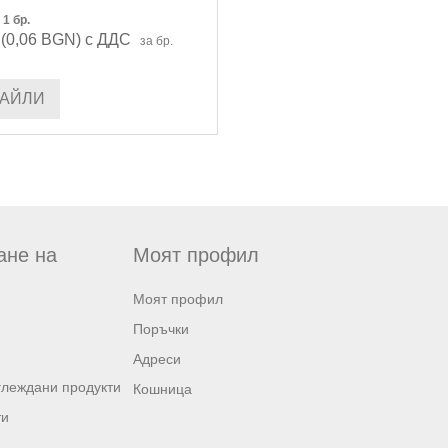
1
бр.
 (0,06 BGN) с ДДС
за бр.
ТАЙЛИ
ане на
Моят профил
Моят профил
Поръчки
Адреси
глеждани продукти
Кошница
ти