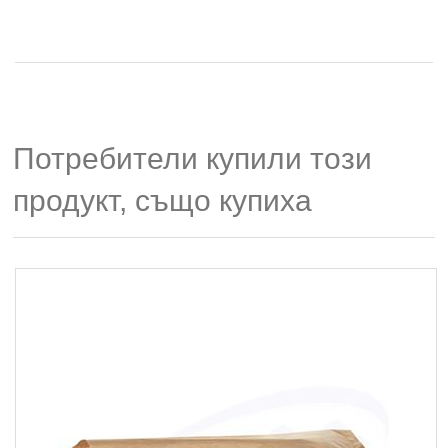
Потребители купили този
продукт, също купиха