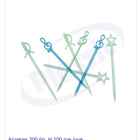
Атлетки 200 бр. Н 100 пак./чув.