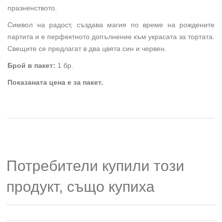
празненството.
Символ на радост, създава магия по време на рождените
партита и е перфектното допълнение към украсата за тортата.
Свещите се предлагат в два цвята син и червен.
Брой в пакет:
1 бр.
Показаната цена е за пакет.
Потребители купили този
продукт, също купиха