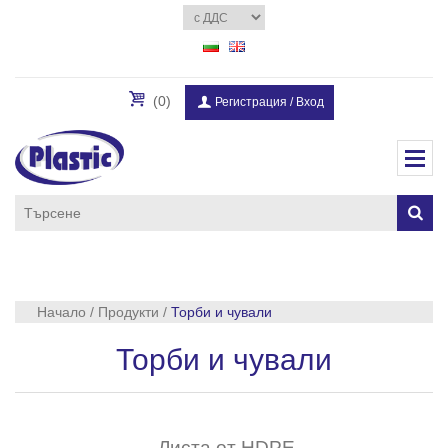
(0)
Регистрация
/
Вход
Начало
/
Продукти
/
Торби и чували
Торби и чували
Листа от HDPE